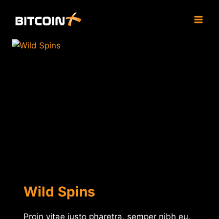
Skip
to
content
Wild Spins
Proin vitae justo pharetra, semper nibh eu,