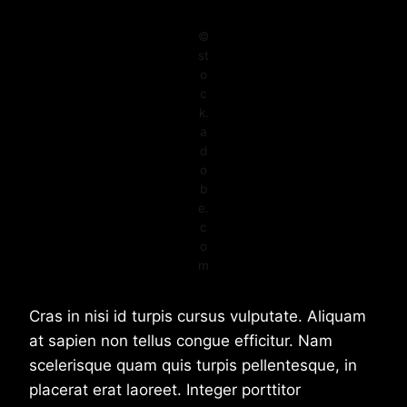
©
st
o
c
k.
a
d
o
b
e.
c
o
m
Cras in nisi id turpis cursus vulputate. Aliquam
at sapien non tellus congue efficitur. Nam
scelerisque quam quis turpis pellentesque, in
placerat erat laoreet. Integer porttitor