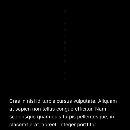
©
st
o
c
k.
a
d
o
b
e.
c
o
m
Cras in nisi id turpis cursus vulputate. Aliquam
at sapien non tellus congue efficitur. Nam
scelerisque quam quis turpis pellentesque, in
placerat erat laoreet. Integer porttitor