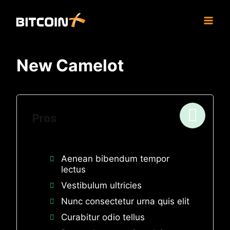
Skip
to
content
New Camelot
Pros
Aenean bibendum tempor
lectus
Vestibulum ultricies
Nunc consectetur urna quis elit
Curabitur odio tellus