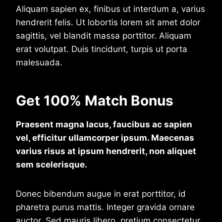
Aliquam sapien ex, finibus ut interdum a, varius
hendrerit felis. Ut lobortis lorem sit amet dolor
sagittis, vel blandit massa porttitor. Aliquam
erat volutpat. Duis tincidunt, turpis ut porta
malesuada.
Get 100% Match Bonus
Praesent magna lacus, faucibus ac sapien
vel, efficitur ullamcorper ipsum. Maecenas
varius risus at ipsum hendrerit, non aliquet
sem scelerisque.
Donec bibendum augue in erat porttitor, id
pharetra purus mattis. Integer gravida ornare
auctor. Sed mauris libero, pretium consectetur