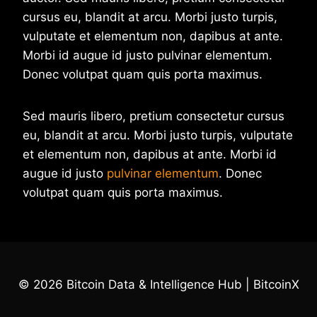
cursus eu, blandit at arcu. Morbi justo turpis,
vulputate et elementum non, dapibus at ante.
Morbi id augue id justo pulvinar elementum.
Donec volutpat quam quis porta maximus.
Sed mauris libero, pretium consectetur cursus
eu, blandit at arcu. Morbi justo turpis, vulputate
et elementum non, dapibus at ante. Morbi id
augue id justo
pulvinar elementum
. Donec
volutpat quam quis porta maximus.
© 2026 Bitcoin Data & Intelligence Hub | BitcoinX